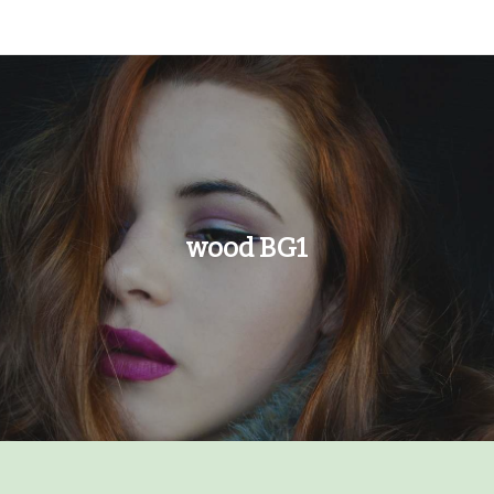
Ski
t
conten
wood BG1