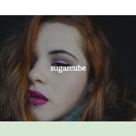
Ski
t
conten
sugarcube