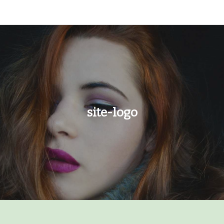
Ski
t
conten
site-logo