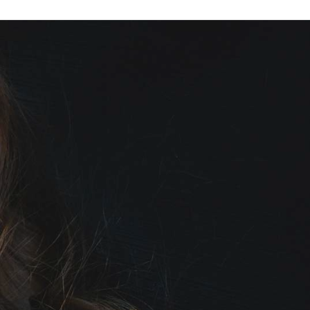
Ski
t
conten