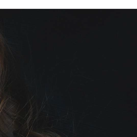
Ski
t
conten