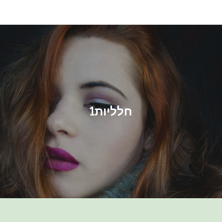
Ski
t
conten
חלליות1