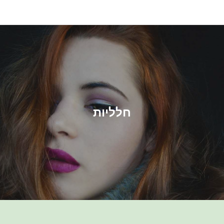
Ski
t
conten
חלליות