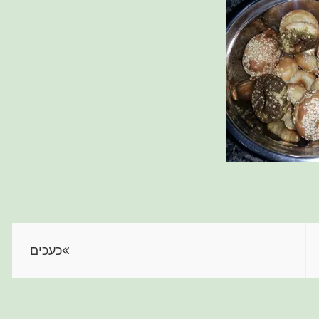
כעכים