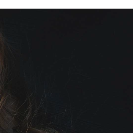
Ski
t
conten