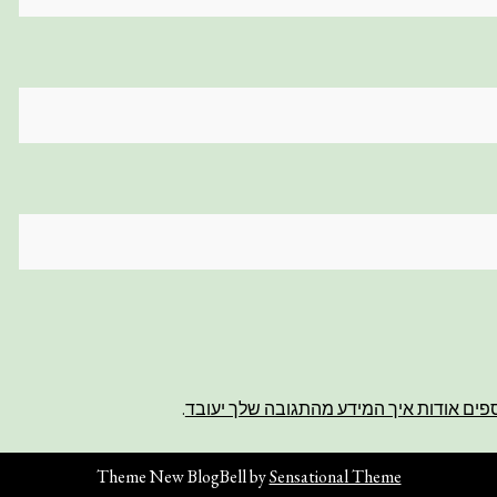
פים אודות איך המידע מהתגובה שלך יעובד
.
Theme New BlogBell by
Sensational Theme