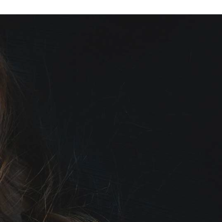
Ski
t
conten