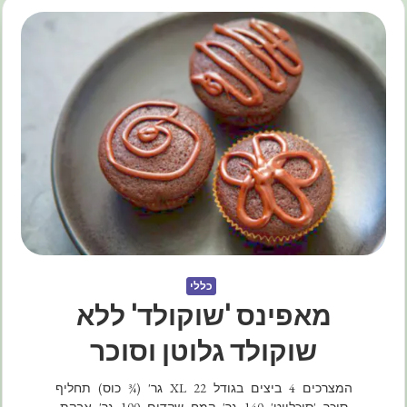
כללי
מאפינס 'שוקולד' ללא
שוקולד גלוטן וסוכר
המצרכים 4 ביצים בגודל XL 22 גר' (¾ כוס) תחליף
סוכר 'סוכלייט' 140 גר' קמח שקדים 100 גר' אבקת