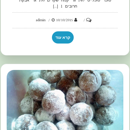
חרובים 1 […]
admin
on
10/10/2015
מאפינס
'שוקולד'
קרא עוד
ללא
שוקולד
גלוטן
וסוכר